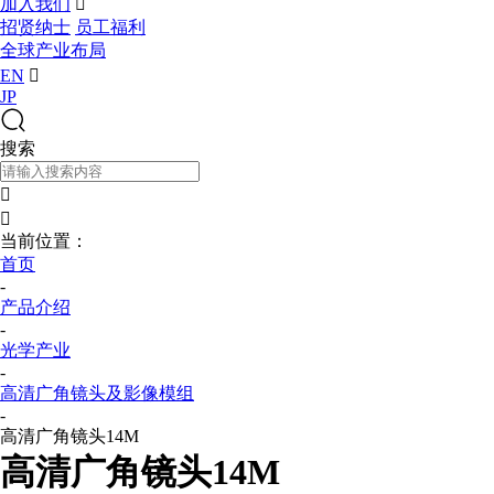
加入我们

招贤纳士
员工福利
全球产业布局
EN

JP
搜索


当前位置：
首页
-
产品介绍
-
光学产业
-
高清广角镜头及影像模组
-
高清广角镜头14M
高清广角镜头14M