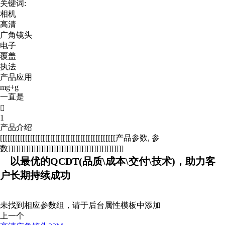
关键词:
相机
高清
广角镜头
电子
覆盖
执法
产品应用
mg+g
一直是

1
产品介绍
[[[[[[[[[[[[[[[[[[[[[[[[[[[[[[[[[[[[[[[[[[[[[[产品参数, 参
数]]]]]]]]]]]]]]]]]]]]]]]]]]]]]]]]]]]]]]]]]]]]]]
以最优的QCDT(品质\成本\交付\技术)，助力客
户长期持续成功
未找到相应参数组，请于后台属性模板中添加
上一个