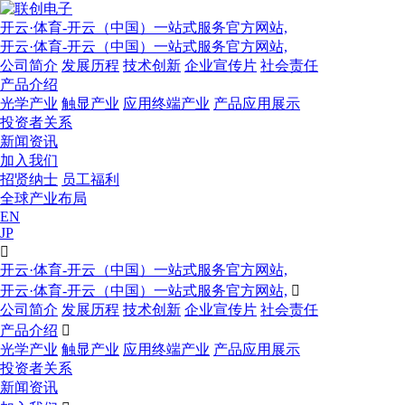
开云·体育-开云（中国）一站式服务官方网站,
开云·体育-开云（中国）一站式服务官方网站,
公司简介
发展历程
技术创新
企业宣传片
社会责任
产品介绍
光学产业
触显产业
应用终端产业
产品应用展示
投资者关系
新闻资讯
加入我们
招贤纳士
员工福利
全球产业布局
EN
JP

开云·体育-开云（中国）一站式服务官方网站,
开云·体育-开云（中国）一站式服务官方网站,

公司简介
发展历程
技术创新
企业宣传片
社会责任
产品介绍

光学产业
触显产业
应用终端产业
产品应用展示
投资者关系
新闻资讯