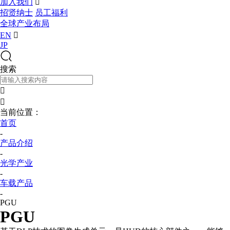
加入我们

招贤纳士
员工福利
全球产业布局
EN

JP
搜索


当前位置：
首页
-
产品介绍
-
光学产业
-
车载产品
-
PGU
PGU