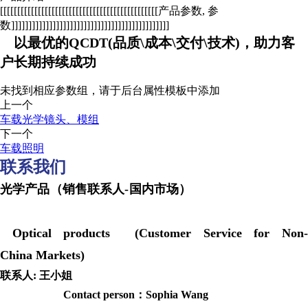
[[[[[[[[[[[[[[[[[[[[[[[[[[[[[[[[[[[[[[[[[[[[[[产品参数, 参
数]]]]]]]]]]]]]]]]]]]]]]]]]]]]]]]]]]]]]]]]]]]]]]
以最优的QCDT(品质\成本\交付\技术)，助力客
户长期持续成功
未找到相应参数组，请于后台属性模板中添加
上一个
车载光学镜头、模组
下一个
车载照明
联系我们
光学产品（销售联系人-国内市场）
Optical products (Customer Service for Non-
China Markets)
联系人: 王小姐
Contact person：Sophia Wang