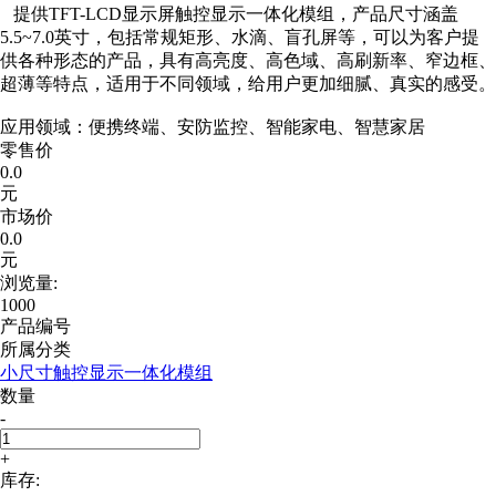
提供TFT-LCD显示屏触控显示一体化模组，产品尺寸涵盖
5.5~7.0英寸，包括常规矩形、水滴、盲孔屏等，可以为客户提
供各种形态的产品，具有高亮度、高色域、高刷新率、窄边框、
超薄等特点，适用于不同领域，给用户更加细腻、真实的感受。
应用领域：便携终端、安防监控、智能家电、智慧家居
零售价
0.0
元
市场价
0.0
元
浏览量:
1000
产品编号
所属分类
小尺寸触控显示一体化模组
数量
-
+
库存: