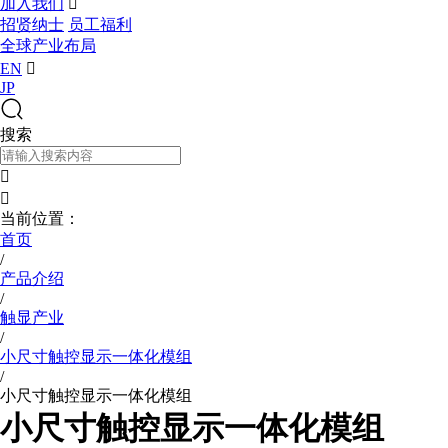
加入我们

招贤纳士
员工福利
全球产业布局
EN

JP
搜索


当前位置：
首页
/
产品介绍
/
触显产业
/
小尺寸触控显示一体化模组
/
小尺寸触控显示一体化模组
小尺寸触控显示一体化模组