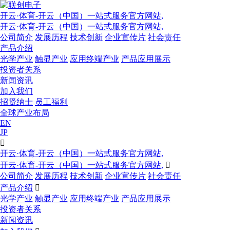
开云·体育-开云（中国）一站式服务官方网站,
开云·体育-开云（中国）一站式服务官方网站,
公司简介
发展历程
技术创新
企业宣传片
社会责任
产品介绍
光学产业
触显产业
应用终端产业
产品应用展示
投资者关系
新闻资讯
加入我们
招贤纳士
员工福利
全球产业布局
EN
JP

开云·体育-开云（中国）一站式服务官方网站,
开云·体育-开云（中国）一站式服务官方网站,

公司简介
发展历程
技术创新
企业宣传片
社会责任
产品介绍

光学产业
触显产业
应用终端产业
产品应用展示
投资者关系
新闻资讯